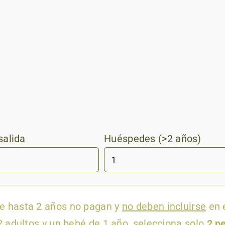
salida
Huéspedes (>2 años)
e hasta 2 años no pagan y
no deben incluirse
en 
 2 adultos y un bebé de 1 año, selecciona solo
2 p