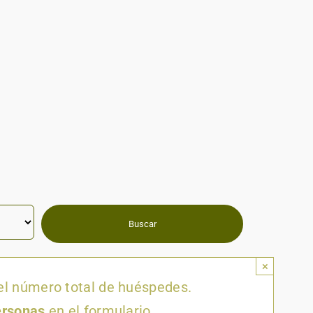
×
el número total de huéspedes.
ersonas
en el formulario.