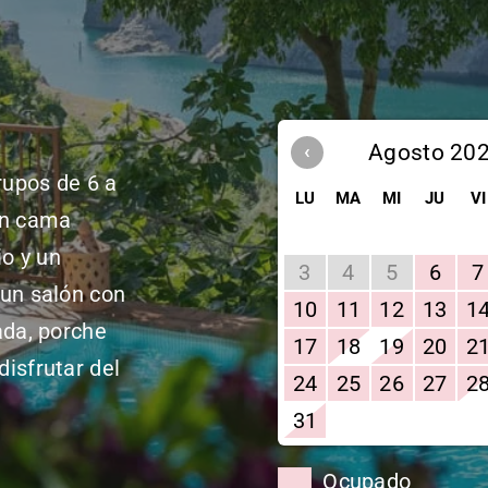
‹
Agosto 20
rupos de 6 a
LU
MA
MI
JU
VI
on cama
o y un
3
4
5
6
7
 un salón con
10
11
12
13
1
ada, porche
17
18
19
20
2
isfrutar del
24
25
26
27
2
31
Ocupado