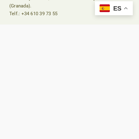
(Granada).
ES
Telf.: +34 610 39 73 55
Inicio
Alojamientos
Descúbrenos
Actividades
Contacto